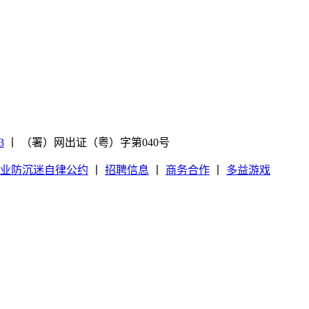
3
丨
（署）网出证（粤）字第040号
业防沉迷自律公约
丨
招聘信息
丨
商务合作
丨
多益游戏