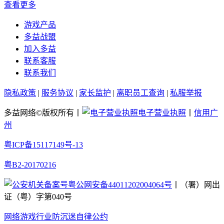
查看更多
游戏产品
多益战盟
加入多益
联系客服
联系我们
隐私政策
|
服务协议
|
家长监护
|
离职员工查询
|
私服举报
多益网络©版权所有丨
电子营业执照
丨
信用广
州
粤ICP备15117149号-13
粤B2-20170216
粤公网安备44011202004064号
丨（署）网出
证（粤）字第040号
网络游戏行业防沉迷自律公约